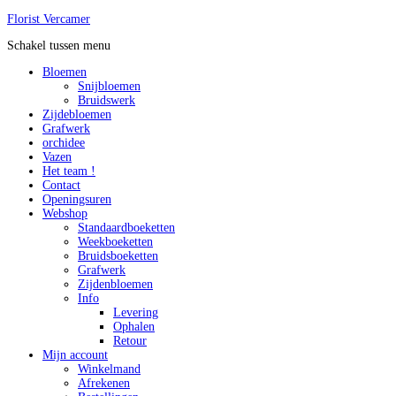
Florist Vercamer
Schakel tussen menu
Bloemen
Snijbloemen
Bruidswerk
Zijdebloemen
Grafwerk
orchidee
Vazen
Het team !
Contact
Openingsuren
Webshop
Standaardboeketten
Weekboeketten
Bruidsboeketten
Grafwerk
Zijdenbloemen
Info
Levering
Ophalen
Retour
Mijn account
Winkelmand
Afrekenen