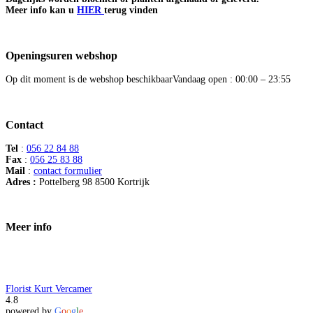
Meer info kan u
HIER
terug vinden
Openingsuren webshop
Op dit moment is de webshop beschikbaar
Vandaag open : 00:00 – 23:55
Contact
Tel
:
056 22 84 88
Fax
:
056 25 83 88
Mail
:
contact formulier
Adres :
Pottelberg 98 8500 Kortrijk
Meer info
Florist Kurt Vercamer
4.8
powered by
G
o
o
g
l
e