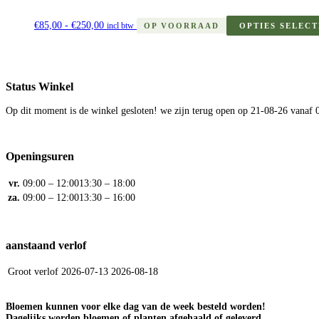
Prijsklasse:
€
85,00
-
€
250,00
€85,00
incl btw
OP VOORRAAD
OPTIES SELEC
tot
€250,00
Status Winkel
Op dit moment is de winkel gesloten!
we zijn terug open op 21-08-26 vanaf 
Openingsuren
vr.
09:00 – 12:00
13:30 – 18:00
za.
09:00 – 12:00
13:30 – 16:00
aanstaand verlof
Groot verlof
2026-07-13
2026-08-18
Bloemen kunnen voor elke dag van de week besteld worden!
Dagelijks worden bloemen of planten afgehaald of geleverd.